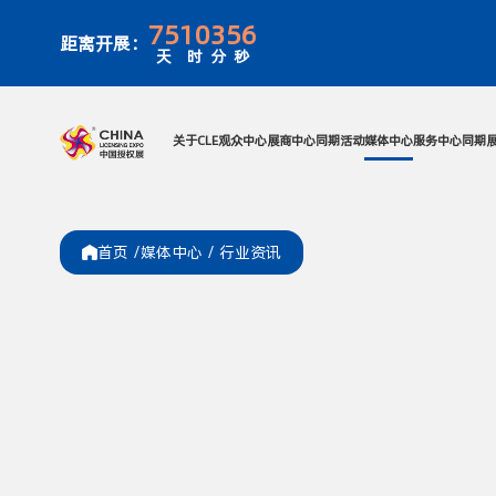
75
10
3
56
距离开展：
天
时
分
秒
关于CLE
观众中心
展商中心
同期活
首页 /
媒体中心 /
行业资讯