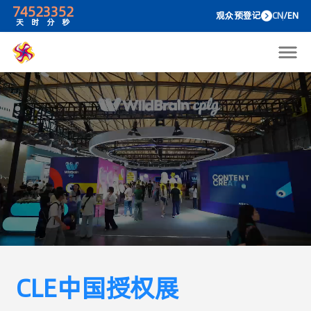
74
52
33
52
观众预
天
时
分
秒
CLE中国授权展