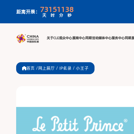
73
15
11
38
距离开展：
天
时
分
秒
关于CLE
观众中心
展商中心
同期活
首页 /
网上展厅
/
IP名录
/
小王子