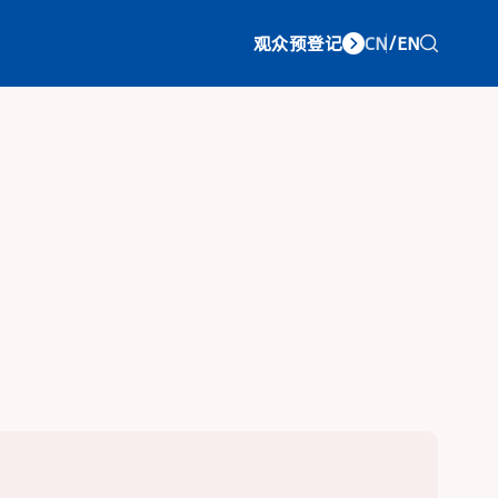
观众预登记
CN
/
EN