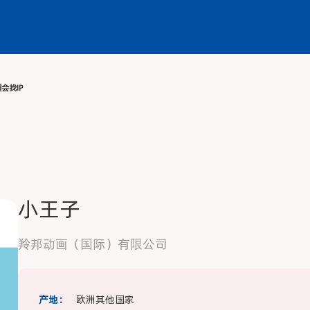
动
媒体中心
服务中心
同期展会
找IP
小王子
羚邦动画（国际）有限公司
产地：
欧洲其他国家