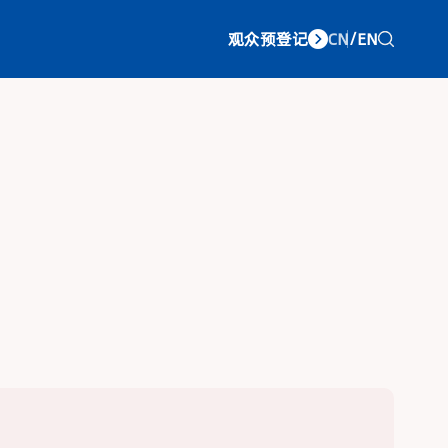
观众预登记
CN
/
EN