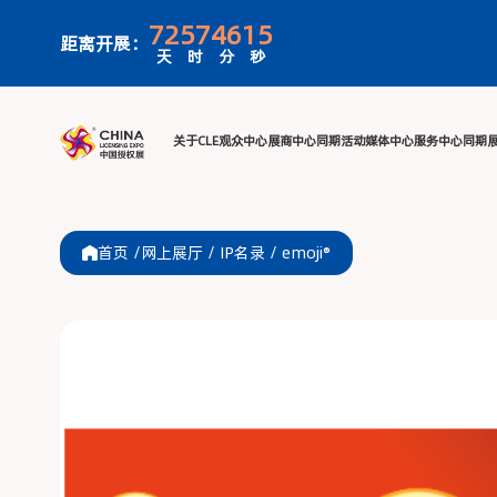
72
57
46
15
距离开展：
天
时
分
秒
关于CLE
观众中心
展商中心
同期活
首页 /
网上展厅
/
IP名录
/
emoji®