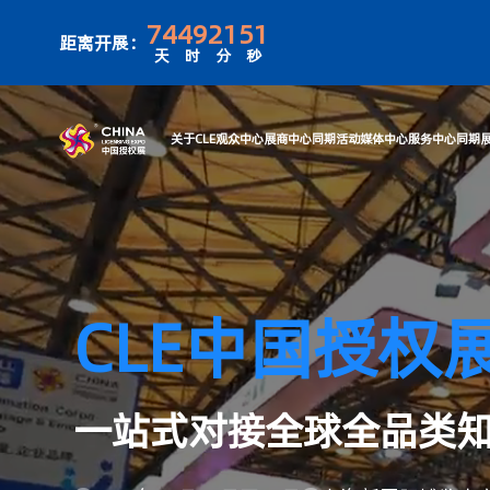
74
49
21
51
距离开展：
天
时
分
秒
关于CLE
观众中心
展商中心
同期活
CLE中国授权
一站式对接全球全品类知