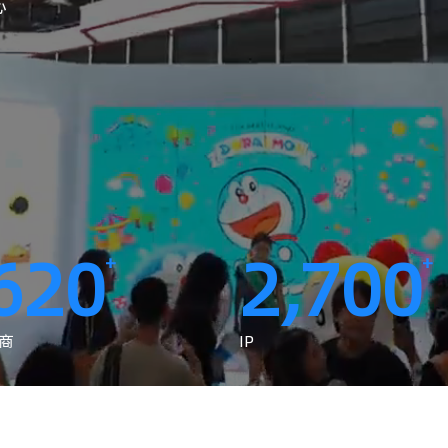
心
620
2,700
+
+
商
IP