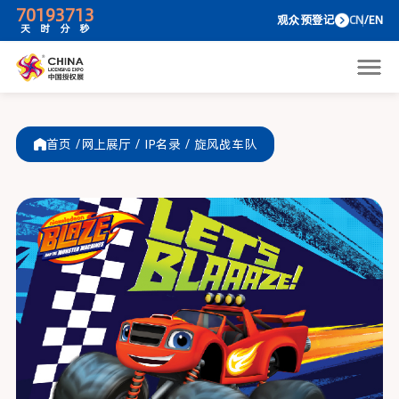
70
19
37
13
观众预
天
时
分
秒
首页 /
网上展厅
/
IP名录
/
旋风战车队