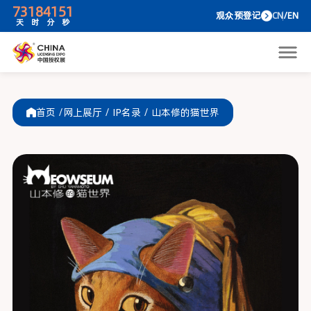
73
18
41
51
观众预
天
时
分
秒
首页 /
网上展厅
/
IP名录
/
山本修的猫世界