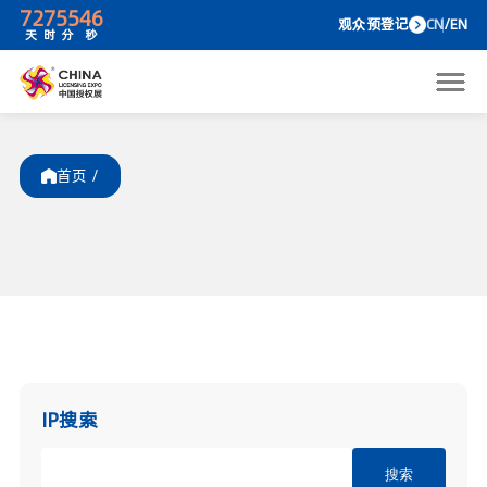
72
7
55
46
观众预
天
时
分
秒
首页 /
IP搜索
搜索