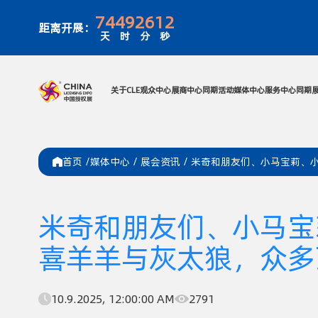
74
49
26
12
距离开展：
天
时
分
秒
关于CLE
观众中心
展商中心
同期活
首页 /
媒体中心
/
展会资讯
/
米奇和朋友们、小马宝莉、小
米奇和朋友们、小马宝
喜羊羊与灰太狼，众多顶流
10.9.2025, 12:00:00 AM
2791