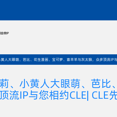
动
媒体中心
服务中心
同期展会
找IP
黄人大眼萌、芭比、花生漫画、宝可梦、喜羊羊与灰太狼，众多顶流IP与您相
莉、小黄人大眼萌、芭比
IP与您相约CLE| CL