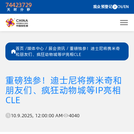
74
42
37
29
观众预
天
时
分
秒
首页 /
媒体中心
/
展会资讯
/
重磅独参！迪士尼将携米奇
和朋友们、疯狂动物城等IP亮相CLE
重磅独参！迪士尼将携米奇和
朋友们、疯狂动物城等IP亮相
CLE
10.9.2025, 12:00:00 AM
4040