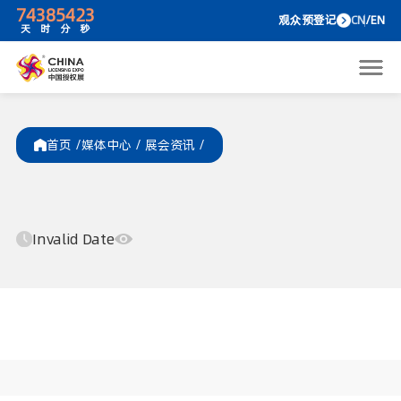
74
38
54
23
观众预
天
时
分
秒
首页 /
媒体中心
/
展会资讯
/
Invalid Date