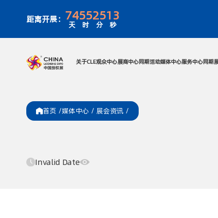
74
55
25
13
距离开展：
天
时
分
秒
关于CLE
观众中心
展商中心
同期活
首页 /
媒体中心
/
展会资讯
/
Invalid Date