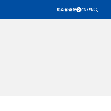
观众预登记
CN
/
EN