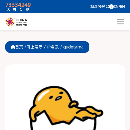
73
33
42
49
观众预
天
时
分
秒
首页 /
网上展厅
/
IP名录
/
gudetama