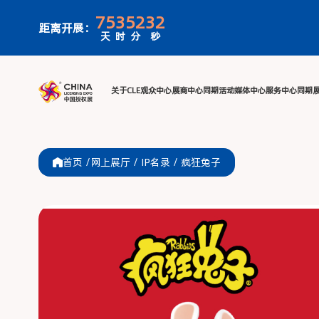
75
3
52
32
距离开展：
天
时
分
秒
关于CLE
观众中心
展商中心
同期活
首页 /
网上展厅
/
IP名录
/
疯狂兔子