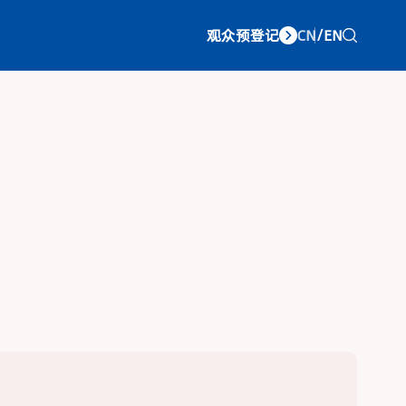
观众预登记
CN
/
EN