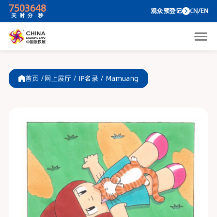
75
0
36
48
观众预
天
时
分
秒
首页 /
网上展厅
/
IP名录
/
Mamuang