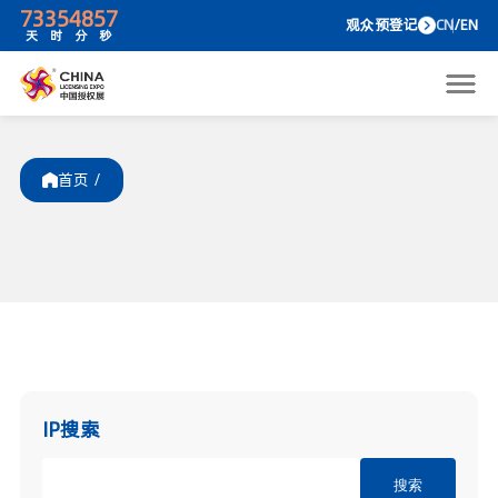
73
35
48
57
观众预
天
时
分
秒
首页 /
IP搜索
搜索