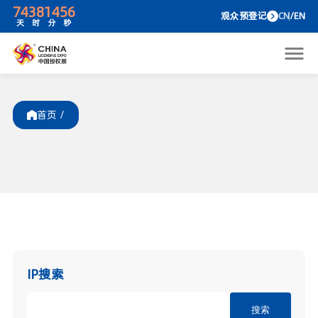
74
38
14
56
观众预
天
时
分
秒
首页 /
IP搜索
搜索