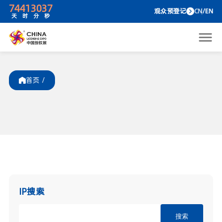
74
41
30
37
观众预
天
时
分
秒
首页 /
IP搜索
搜索