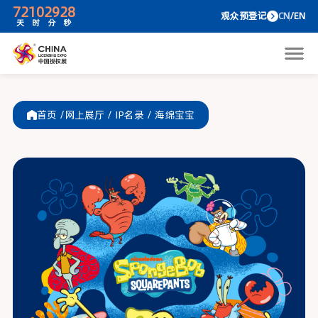
72
10
29
28
观众预
天
时
分
秒
首页 /
网上展厅
/
IP名录
/
海绵宝宝