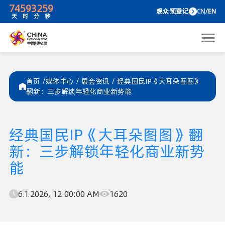
74
59
32
59
观众预
天
时
分
秒
首页 /
媒体中心
/
展会资讯
/
经典国民IP《大耳朵图图》
翻新：三步解锁年轻化商业新势能
经典国民IP《大耳朵图图》翻
新：三步解锁年轻化商业新势
能
6.1.2026, 12:00:00 AM
1620