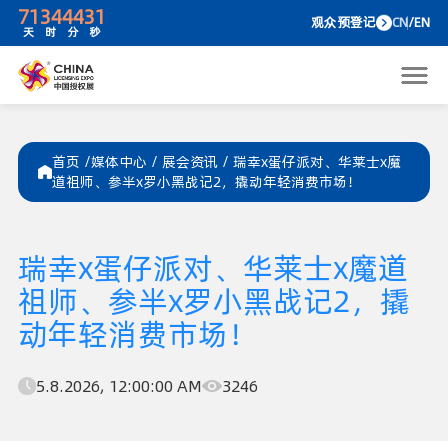
71
34
44
31
观众预
天
时
分
秒
首页 /
媒体中心
/
展会资讯
/
瑞幸x蛋仔派对、华莱士x魔
道祖师、参半x罗小黑战记2，撬动年轻消费市场！
瑞幸x蛋仔派对、华莱士x魔道
祖师、参半x罗小黑战记2，撬
动年轻消费市场！
5.8.2026, 12:00:00 AM
3246