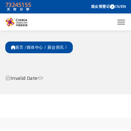
73
24
51
55
观众预
天
时
分
秒
首页 /
媒体中心
/
展会资讯
/
Invalid Date