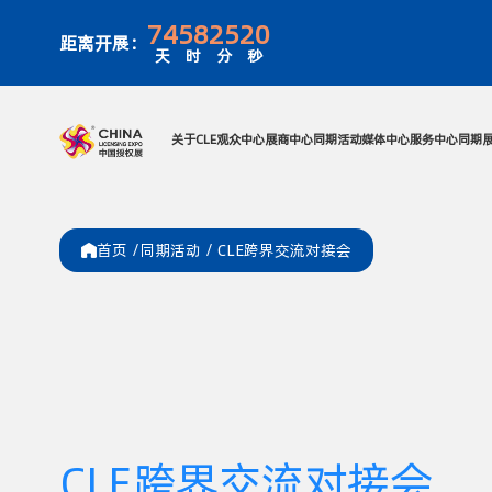
74
58
25
20
距离开展：
天
时
分
秒
关于CLE
观众中心
展商中心
同期活
首页 /
同期活动
/
CLE跨界交流对接会
CLE跨界交流对接会