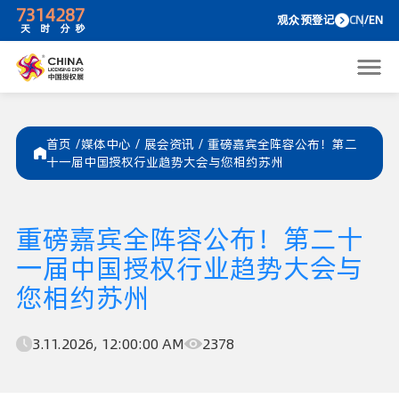
73
14
28
7
观众预
天
时
分
秒
首页 /
媒体中心
/
展会资讯
/
重磅嘉宾全阵容公布！第二
十一届中国授权行业趋势大会与您相约苏州
重磅嘉宾全阵容公布！第二十
一届中国授权行业趋势大会与
您相约苏州
3.11.2026, 12:00:00 AM
2378